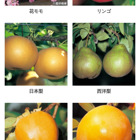
花モモ
リンゴ
日本梨
西洋梨