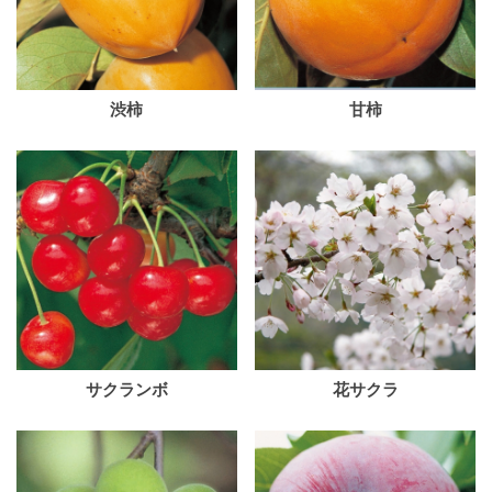
渋柿
甘柿
サクランボ
花サクラ