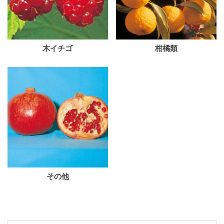
木イチゴ
柑橘類
その他